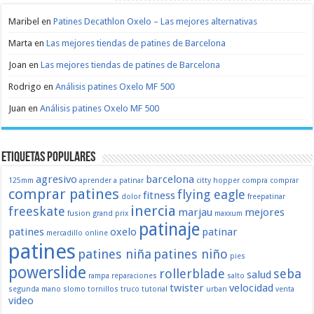
Maribel
en
Patines Decathlon Oxelo – Las mejores alternativas
Marta
en
Las mejores tiendas de patines de Barcelona
Joan
en
Las mejores tiendas de patines de Barcelona
Rodrigo
en
Análisis patines Oxelo MF 500
Juan
en
Análisis patines Oxelo MF 500
Etiquetas populares
agresivo
barcelona
125mm
aprender a patinar
citty hopper
compra
comprar
comprar patines
flying eagle
fitness
dolor
freepatinar
inercia
freeskate
marjau
mejores
fusion
grand prix
maxxum
patinaje
patines
oxelo
patinar
mercadillo
online
patines
patines niña
patines niño
pies
powerslide
rollerblade
seba
salud
rampa
reparaciones
salto
twister
velocidad
segunda mano
slomo
tornillos
truco
tutorial
urban
venta
video