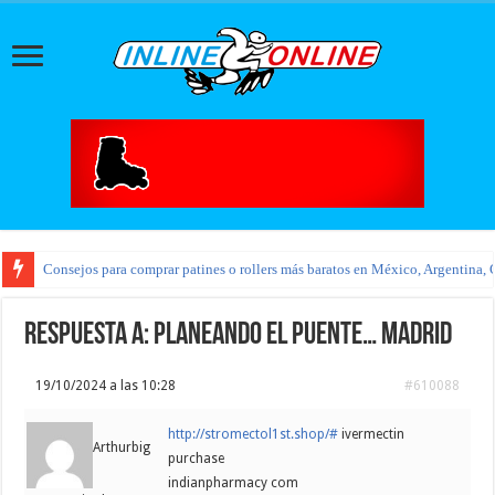
Consejos para comprar patines o rollers más baratos en México, Argentina, 
Respuesta a: pLAneando el puente… MADRID
19/10/2024 a las 10:28
#610088
http://stromectol1st.shop/#
ivermectin
Arthurbig
purchase
indianpharmacy com