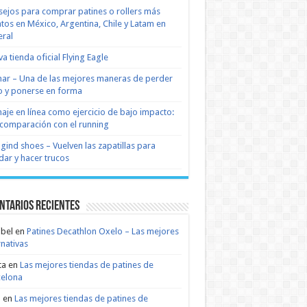
ejos para comprar patines o rollers más
tos en México, Argentina, Chile y Latam en
ral
a tienda oficial Flying Eagle
nar – Una de las mejores maneras de perder
 y ponerse en forma
naje en línea como ejercicio de bajo impacto:
comparación con el running
 gind shoes – Vuelven las zapatillas para
dar y hacer trucos
ntarios recientes
bel
en
Patines Decathlon Oxelo – Las mejores
rnativas
ta
en
Las mejores tiendas de patines de
celona
n
en
Las mejores tiendas de patines de