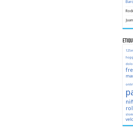
Bar
Rod
Juan
Etiqu
125
hopp
dolo
fr
mar
onli
p
ni
ro
slo
vel