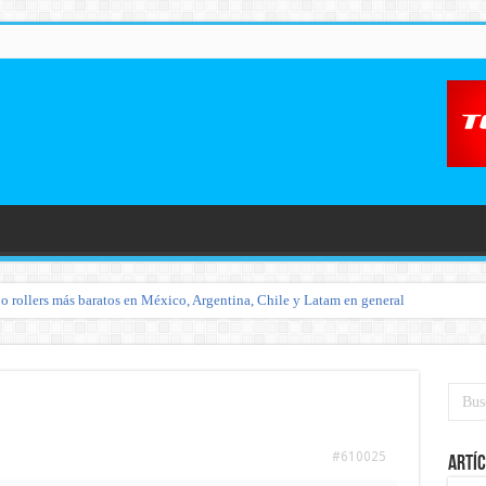
o rollers más baratos en México, Argentina, Chile y Latam en general
#610025
Artíc