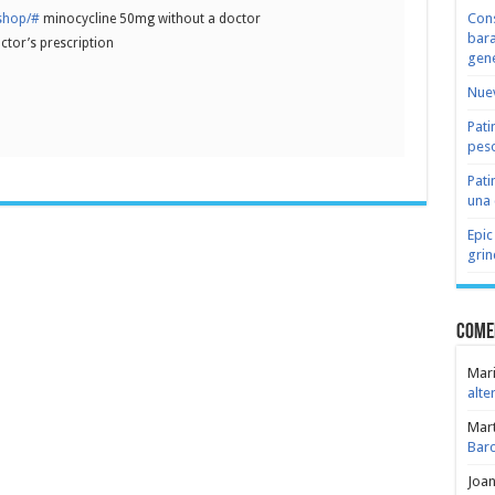
Cons
.shop/#
minocycline 50mg without a doctor
bara
octor’s prescription
gene
Nuev
Pati
peso
Pati
una 
Epic
grin
Come
Mari
alte
Mar
Bar
Joa