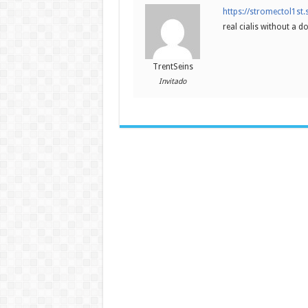
https://stromectol1st
real cialis without a d
TrentSeins
Invitado