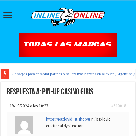
Consejos para comprar patines o rollers más baratos en México, Argentina, 
Respuesta a: pin-up casino giris
19/10/2024 a las 10:23
#610018
https://paxlovid1st.shop/#
п»їpaxlovid
erectional dysfunction