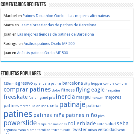
Comentarios recientes
Maribel
en
Patines Decathlon Oxelo – Las mejores alternativas
Marta
en
Las mejores tiendas de patines de Barcelona
Joan
en
Las mejores tiendas de patines de Barcelona
Rodrigo
en
Análisis patines Oxelo MF 500
Juan
en
Análisis patines Oxelo MF 500
Etiquetas populares
agresivo
barcelona
125mm
aprender a patinar
citty hopper
compra
comprar
comprar patines
flying eagle
fitness
dolor
freepatinar
inercia
freeskate
marjau
mejores
fusion
grand prix
maxxum
patinaje
patines
oxelo
patinar
mercadillo
online
patines
patines niña
patines niño
pies
powerslide
rollerblade
seba
salud
rampa
reparaciones
salto
twister
velocidad
segunda mano
slomo
tornillos
truco
tutorial
urban
venta