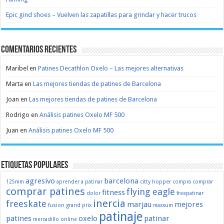
Epic gind shoes – Vuelven las zapatillas para grindar y hacer trucos
Comentarios recientes
Maribel
en
Patines Decathlon Oxelo – Las mejores alternativas
Marta
en
Las mejores tiendas de patines de Barcelona
Joan
en
Las mejores tiendas de patines de Barcelona
Rodrigo
en
Análisis patines Oxelo MF 500
Juan
en
Análisis patines Oxelo MF 500
Etiquetas populares
agresivo
barcelona
125mm
aprender a patinar
citty hopper
compra
comprar
comprar patines
flying eagle
fitness
dolor
freepatinar
inercia
freeskate
marjau
mejores
fusion
grand prix
maxxum
patinaje
patines
oxelo
patinar
mercadillo
online