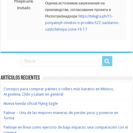
Philiptrumb
Оценка источников загрязнения на
Invitado
производстве, согласование проекта в
Роспотребнадзоре
https://telegra.ph/15-
ponyatnyh-otvetov-o-proekte-SZZ-sanitarno-
zashchitnaya-zona-10-17
Artículos recientes
Consejos para comprar patines o rollers más baratos en México,
Argentina, Chile y Latam en general
Nueva tienda oficial Flying Eagle
Patinar – Una de las mejores maneras de perder peso y ponerse en
forma
Patinaje en línea como ejercicio de bajo impacto: una comparación con el
running