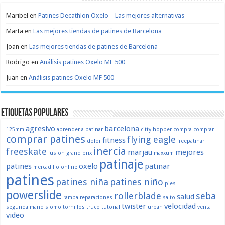
Maribel
en
Patines Decathlon Oxelo – Las mejores alternativas
Marta
en
Las mejores tiendas de patines de Barcelona
Joan
en
Las mejores tiendas de patines de Barcelona
Rodrigo
en
Análisis patines Oxelo MF 500
Juan
en
Análisis patines Oxelo MF 500
Etiquetas populares
agresivo
barcelona
125mm
aprender a patinar
citty hopper
compra
comprar
comprar patines
flying eagle
fitness
dolor
freepatinar
inercia
freeskate
marjau
mejores
fusion
grand prix
maxxum
patinaje
patines
oxelo
patinar
mercadillo
online
patines
patines niña
patines niño
pies
powerslide
rollerblade
seba
salud
rampa
reparaciones
salto
twister
velocidad
segunda mano
slomo
tornillos
truco
tutorial
urban
venta
video