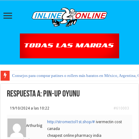
Consejos para comprar patines o rollers más baratos en México, Argentina, 
Respuesta a: pin-up oyunu
19/10/2024 a las 10:22
#610003
http://stromectol1st.shop/#
ivermectin cost
Arthurbig
canada
cheapest online pharmacy india