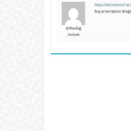
https://stromectol1st
buy prescription drugs
Arthurbig
Invitado