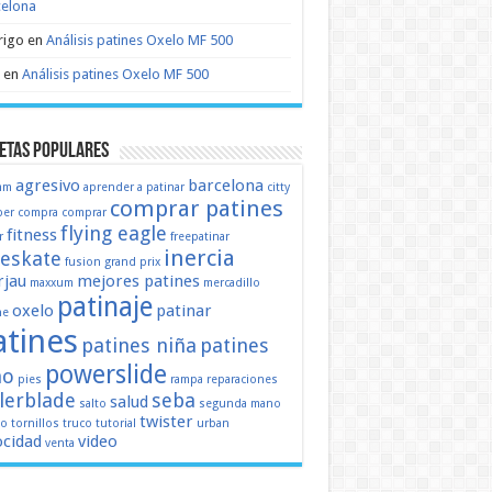
celona
rigo
en
Análisis patines Oxelo MF 500
en
Análisis patines Oxelo MF 500
etas populares
agresivo
barcelona
mm
aprender a patinar
citty
comprar patines
er
compra
comprar
flying eagle
fitness
r
freepatinar
inercia
eeskate
fusion
grand prix
jau
mejores patines
maxxum
mercadillo
patinaje
oxelo
patinar
ne
atines
patines niña
patines
powerslide
ño
pies
rampa
reparaciones
llerblade
seba
salud
salto
segunda mano
twister
mo
tornillos
truco
tutorial
urban
ocidad
video
venta