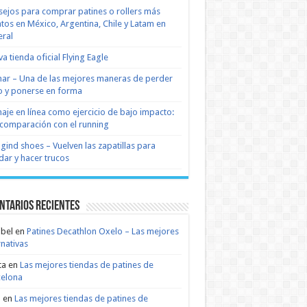
ejos para comprar patines o rollers más
tos en México, Argentina, Chile y Latam en
ral
a tienda oficial Flying Eagle
nar – Una de las mejores maneras de perder
 y ponerse en forma
naje en línea como ejercicio de bajo impacto:
comparación con el running
 gind shoes – Vuelven las zapatillas para
dar y hacer trucos
ntarios recientes
bel
en
Patines Decathlon Oxelo – Las mejores
rnativas
ta
en
Las mejores tiendas de patines de
celona
n
en
Las mejores tiendas de patines de