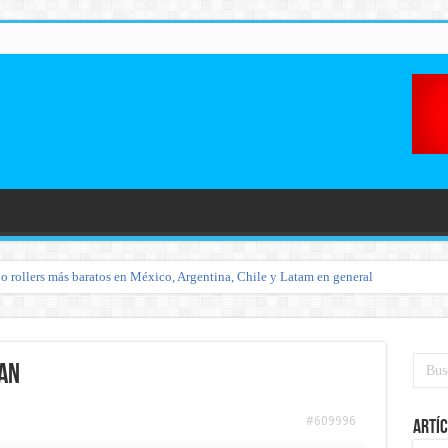
o rollers más baratos en México, Argentina, Chile y Latam en general
jan
#609996
Artíc