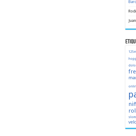
Bar
Rod
Juan
Etiqu
125
hopp
dolo
fr
mar
onli
p
ni
ro
slo
vel