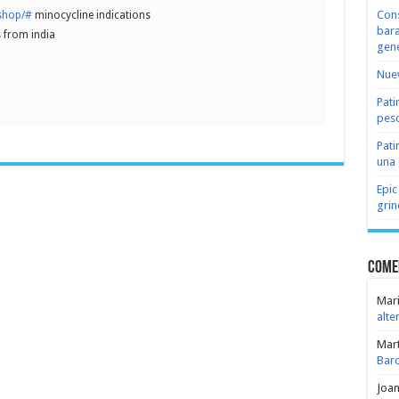
Cons
.shop/#
minocycline indications
bara
 from india
gene
Nuev
Pati
peso
Pati
una 
Epic
grin
Come
Mari
alte
Mar
Bar
Joa