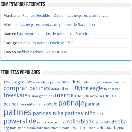
Comentarios recientes
Maribel
en
Patines Decathlon Oxelo – Las mejores alternativas
Marta
en
Las mejores tiendas de patines de Barcelona
Joan
en
Las mejores tiendas de patines de Barcelona
Rodrigo
en
Análisis patines Oxelo MF 500
Juan
en
Análisis patines Oxelo MF 500
Etiquetas populares
agresivo
barcelona
125mm
aprender a patinar
citty hopper
compra
comprar
comprar patines
flying eagle
fitness
dolor
freepatinar
inercia
freeskate
marjau
mejores
fusion
grand prix
maxxum
patinaje
patines
oxelo
patinar
mercadillo
online
patines
patines niña
patines niño
pies
powerslide
rollerblade
seba
salud
rampa
reparaciones
salto
twister
velocidad
segunda mano
slomo
tornillos
truco
tutorial
urban
venta