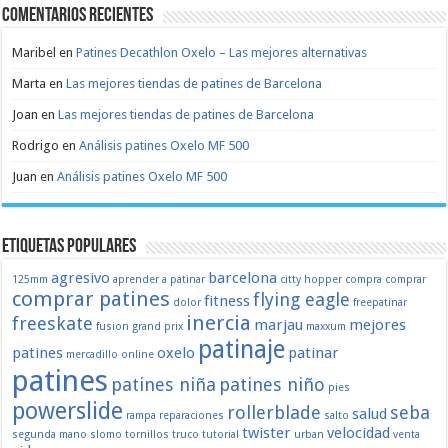
Comentarios recientes
Maribel
en
Patines Decathlon Oxelo – Las mejores alternativas
Marta
en
Las mejores tiendas de patines de Barcelona
Joan
en
Las mejores tiendas de patines de Barcelona
Rodrigo
en
Análisis patines Oxelo MF 500
Juan
en
Análisis patines Oxelo MF 500
Etiquetas populares
agresivo
barcelona
125mm
aprender a patinar
citty hopper
compra
comprar
comprar patines
flying eagle
fitness
dolor
freepatinar
inercia
freeskate
marjau
mejores
fusion
grand prix
maxxum
patinaje
patines
oxelo
patinar
mercadillo
online
patines
patines niña
patines niño
pies
powerslide
rollerblade
seba
salud
rampa
reparaciones
salto
twister
velocidad
segunda mano
slomo
tornillos
truco
tutorial
urban
venta