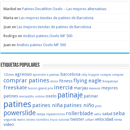
Maribel
en
Patines Decathlon Oxelo – Las mejores alternativas
Marta
en
Las mejores tiendas de patines de Barcelona
Joan
en
Las mejores tiendas de patines de Barcelona
Rodrigo
en
Análisis patines Oxelo MF 500
Juan
en
Análisis patines Oxelo MF 500
Etiquetas populares
agresivo
barcelona
125mm
aprender a patinar
citty hopper
compra
comprar
comprar patines
flying eagle
fitness
dolor
freepatinar
inercia
freeskate
marjau
mejores
fusion
grand prix
maxxum
patinaje
patines
oxelo
patinar
mercadillo
online
patines
patines niña
patines niño
pies
powerslide
rollerblade
seba
salud
rampa
reparaciones
salto
twister
velocidad
segunda mano
slomo
tornillos
truco
tutorial
urban
venta
video