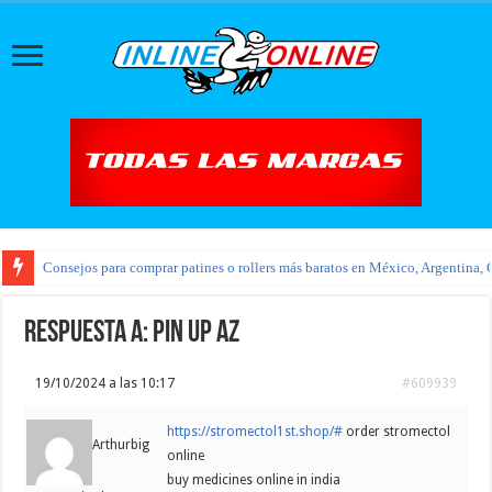
Consejos para comprar patines o rollers más baratos en México, Argentina, 
Respuesta a: pin up az
19/10/2024 a las 10:17
#609939
https://stromectol1st.shop/#
order stromectol
Arthurbig
online
buy medicines online in india