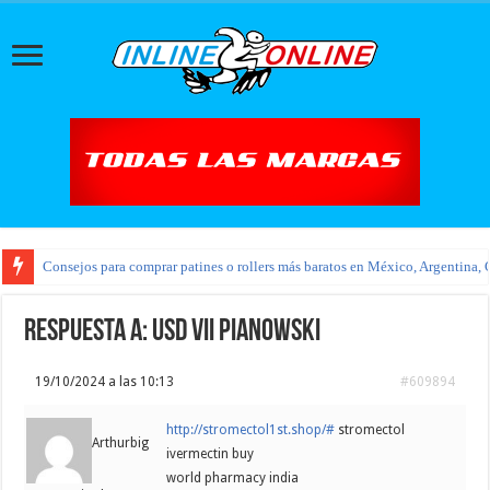
Consejos para comprar patines o rollers más baratos en México, Argentina, 
Respuesta a: USD VII Pianowski
19/10/2024 a las 10:13
#609894
http://stromectol1st.shop/#
stromectol
Arthurbig
ivermectin buy
world pharmacy india