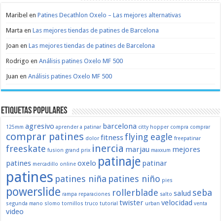
Maribel
en
Patines Decathlon Oxelo – Las mejores alternativas
Marta
en
Las mejores tiendas de patines de Barcelona
Joan
en
Las mejores tiendas de patines de Barcelona
Rodrigo
en
Análisis patines Oxelo MF 500
Juan
en
Análisis patines Oxelo MF 500
Etiquetas populares
agresivo
barcelona
125mm
aprender a patinar
citty hopper
compra
comprar
comprar patines
flying eagle
fitness
dolor
freepatinar
inercia
freeskate
marjau
mejores
fusion
grand prix
maxxum
patinaje
patines
oxelo
patinar
mercadillo
online
patines
patines niña
patines niño
pies
powerslide
rollerblade
seba
salud
rampa
reparaciones
salto
twister
velocidad
segunda mano
slomo
tornillos
truco
tutorial
urban
venta
video