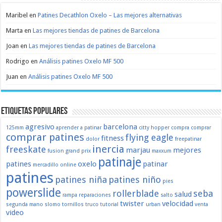
Maribel
en
Patines Decathlon Oxelo – Las mejores alternativas
Marta
en
Las mejores tiendas de patines de Barcelona
Joan
en
Las mejores tiendas de patines de Barcelona
Rodrigo
en
Análisis patines Oxelo MF 500
Juan
en
Análisis patines Oxelo MF 500
Etiquetas populares
agresivo
barcelona
125mm
aprender a patinar
citty hopper
compra
comprar
comprar patines
flying eagle
fitness
dolor
freepatinar
inercia
freeskate
marjau
mejores
fusion
grand prix
maxxum
patinaje
patines
oxelo
patinar
mercadillo
online
patines
patines niña
patines niño
pies
powerslide
rollerblade
seba
salud
rampa
reparaciones
salto
twister
velocidad
segunda mano
slomo
tornillos
truco
tutorial
urban
venta
video