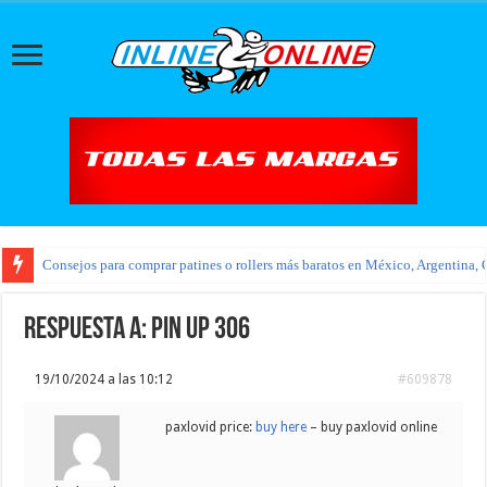
Consejos para comprar patines o rollers más baratos en México, Argentina, 
Respuesta a: pin up 306
19/10/2024 a las 10:12
#609878
paxlovid price:
buy here
– buy paxlovid online