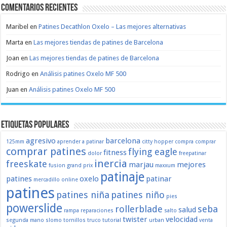
Comentarios recientes
Maribel
en
Patines Decathlon Oxelo – Las mejores alternativas
Marta
en
Las mejores tiendas de patines de Barcelona
Joan
en
Las mejores tiendas de patines de Barcelona
Rodrigo
en
Análisis patines Oxelo MF 500
Juan
en
Análisis patines Oxelo MF 500
Etiquetas populares
agresivo
barcelona
125mm
aprender a patinar
citty hopper
compra
comprar
comprar patines
flying eagle
fitness
dolor
freepatinar
inercia
freeskate
marjau
mejores
fusion
grand prix
maxxum
patinaje
patines
oxelo
patinar
mercadillo
online
patines
patines niña
patines niño
pies
powerslide
rollerblade
seba
salud
rampa
reparaciones
salto
twister
velocidad
segunda mano
slomo
tornillos
truco
tutorial
urban
venta