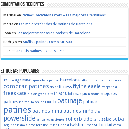
Comentarios recientes
Maribel
en
Patines Decathlon Oxelo – Las mejores alternativas
Marta
en
Las mejores tiendas de patines de Barcelona
Joan
en
Las mejores tiendas de patines de Barcelona
Rodrigo
en
Análisis patines Oxelo MF 500
Juan
en
Análisis patines Oxelo MF 500
Etiquetas populares
agresivo
barcelona
125mm
aprender a patinar
citty hopper
compra
comprar
comprar patines
flying eagle
fitness
dolor
freepatinar
inercia
freeskate
marjau
mejores
fusion
grand prix
maxxum
patinaje
patines
oxelo
patinar
mercadillo
online
patines
patines niña
patines niño
pies
powerslide
rollerblade
seba
salud
rampa
reparaciones
salto
twister
velocidad
segunda mano
slomo
tornillos
truco
tutorial
urban
venta