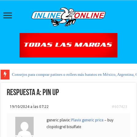
Consejos para comprar patines o rollers más baratos en México, Argentina, 
Respuesta a: pin up
19/10/2024 a las 07:22
#607423
generic plavix:
Plavix generic price
– buy
clopidogrel bisulfate