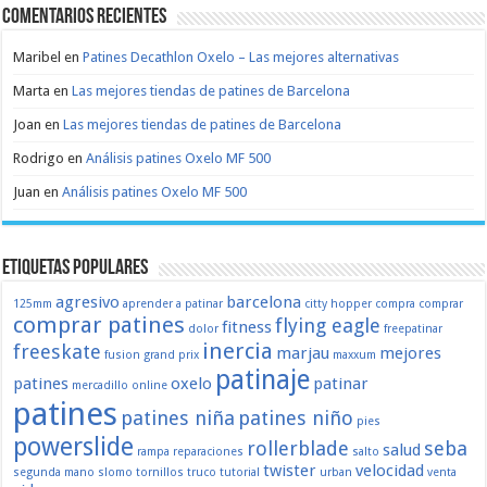
Comentarios recientes
Maribel
en
Patines Decathlon Oxelo – Las mejores alternativas
Marta
en
Las mejores tiendas de patines de Barcelona
Joan
en
Las mejores tiendas de patines de Barcelona
Rodrigo
en
Análisis patines Oxelo MF 500
Juan
en
Análisis patines Oxelo MF 500
Etiquetas populares
agresivo
barcelona
125mm
aprender a patinar
citty hopper
compra
comprar
comprar patines
flying eagle
fitness
dolor
freepatinar
inercia
freeskate
marjau
mejores
fusion
grand prix
maxxum
patinaje
patines
oxelo
patinar
mercadillo
online
patines
patines niña
patines niño
pies
powerslide
rollerblade
seba
salud
rampa
reparaciones
salto
twister
velocidad
segunda mano
slomo
tornillos
truco
tutorial
urban
venta