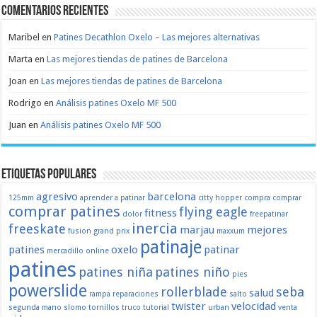
Comentarios recientes
Maribel
en
Patines Decathlon Oxelo – Las mejores alternativas
Marta
en
Las mejores tiendas de patines de Barcelona
Joan
en
Las mejores tiendas de patines de Barcelona
Rodrigo
en
Análisis patines Oxelo MF 500
Juan
en
Análisis patines Oxelo MF 500
Etiquetas populares
agresivo
barcelona
125mm
aprender a patinar
citty hopper
compra
comprar
comprar patines
flying eagle
fitness
dolor
freepatinar
inercia
freeskate
marjau
mejores
fusion
grand prix
maxxum
patinaje
patines
oxelo
patinar
mercadillo
online
patines
patines niña
patines niño
pies
powerslide
rollerblade
seba
salud
rampa
reparaciones
salto
twister
velocidad
segunda mano
slomo
tornillos
truco
tutorial
urban
venta