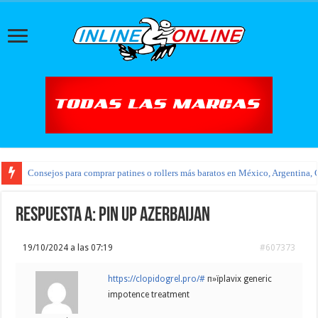
Consejos para comprar patines o rollers más baratos en México, Argentina, 
Respuesta a: pin up azerbaijan
19/10/2024 a las 07:19
#607373
https://clopidogrel.pro/#
п»їplavix generic
impotence treatment