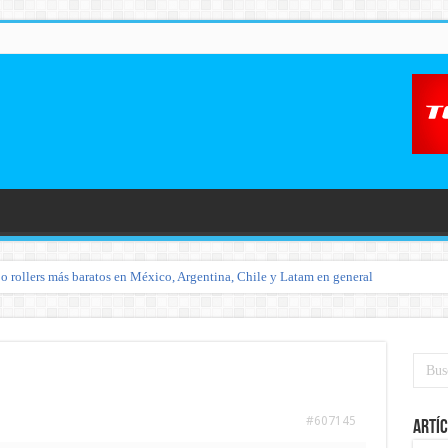
o rollers más baratos en México, Argentina, Chile y Latam en general
#607145
Artíc