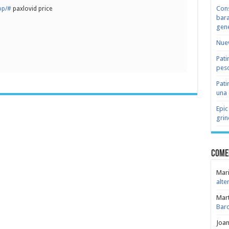
Cons
op/#
paxlovid price
bara
gene
Nuev
Pati
peso
Pati
una 
Epic
grin
Come
Mari
alte
Mar
Bar
Joa