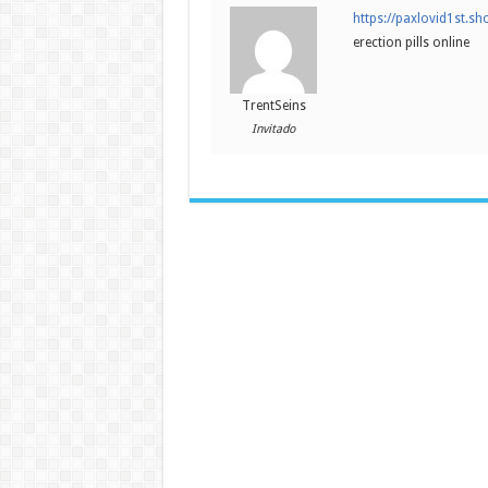
https://paxlovid1st.sh
erection pills online
TrentSeins
Invitado