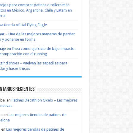
ejos para comprar patines o rollers más
tos en México, Argentina, Chile y Latam en
ral
a tienda oficial Flying Eagle
nar – Una de las mejores maneras de perder
 y ponerse en forma
naje en línea como ejercicio de bajo impacto:
comparación con el running
 gind shoes – Vuelven las zapatillas para
dar y hacer trucos
ntarios recientes
bel
en
Patines Decathlon Oxelo – Las mejores
rnativas
ta
en
Las mejores tiendas de patines de
celona
n
en
Las mejores tiendas de patines de