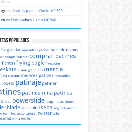
celona
rigo
en
Análisis patines Oxelo MF 500
en
Análisis patines Oxelo MF 500
etas populares
agresivo
barcelona
mm
aprender a patinar
citty
comprar patines
er
compra
comprar
flying eagle
fitness
r
freepatinar
inercia
eeskate
fusion
grand prix
jau
mejores patines
maxxum
mercadillo
patinaje
oxelo
patinar
ne
atines
patines niña
patines
powerslide
ño
pies
rampa
reparaciones
llerblade
seba
salud
salto
segunda mano
twister
mo
tornillos
truco
tutorial
urban
ocidad
video
venta