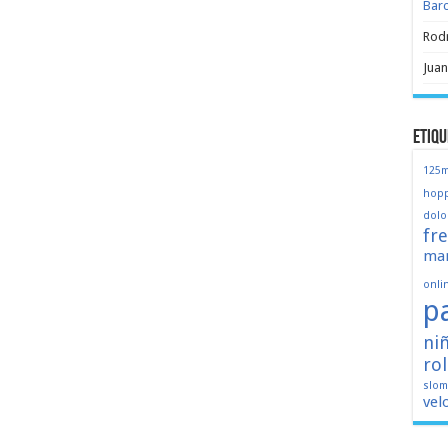
Bar
Rod
Juan
Etiqu
125
hopp
dolo
fr
mar
onli
p
ni
ro
slo
vel