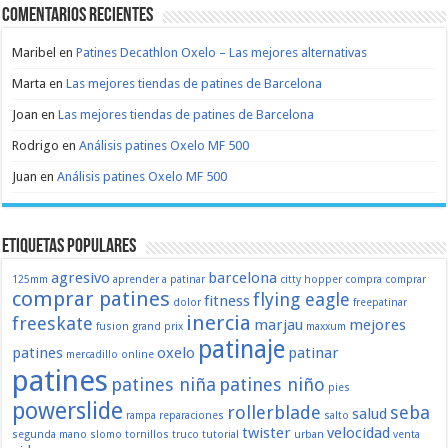
Comentarios recientes
Maribel
en
Patines Decathlon Oxelo – Las mejores alternativas
Marta
en
Las mejores tiendas de patines de Barcelona
Joan
en
Las mejores tiendas de patines de Barcelona
Rodrigo
en
Análisis patines Oxelo MF 500
Juan
en
Análisis patines Oxelo MF 500
Etiquetas populares
agresivo
barcelona
125mm
aprender a patinar
citty hopper
compra
comprar
comprar patines
flying eagle
fitness
dolor
freepatinar
inercia
freeskate
marjau
mejores
fusion
grand prix
maxxum
patinaje
patines
oxelo
patinar
mercadillo
online
patines
patines niña
patines niño
pies
powerslide
rollerblade
seba
salud
rampa
reparaciones
salto
twister
velocidad
segunda mano
slomo
tornillos
truco
tutorial
urban
venta