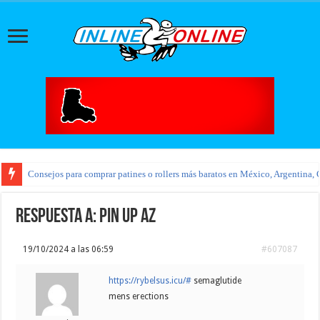
Consejos para comprar patines o rollers más baratos en México, Argentina, 
Respuesta a: pin up az
19/10/2024 a las 06:59
#607087
https://rybelsus.icu/#
semaglutide
mens erections