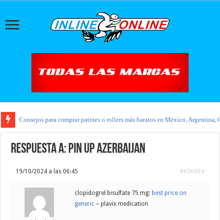
Consejos para comprar patines o rollers más baratos en México, Argentina, 
Respuesta a: pin up azerbaijan
19/10/2024 a las 06:45
#606884
clopidogrel bisulfate 75 mg:
best price on
generic
– plavix medication