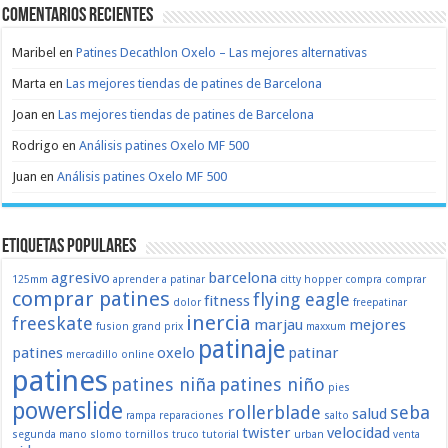
Comentarios recientes
Maribel
en
Patines Decathlon Oxelo – Las mejores alternativas
Marta
en
Las mejores tiendas de patines de Barcelona
Joan
en
Las mejores tiendas de patines de Barcelona
Rodrigo
en
Análisis patines Oxelo MF 500
Juan
en
Análisis patines Oxelo MF 500
Etiquetas populares
agresivo
barcelona
125mm
aprender a patinar
citty hopper
compra
comprar
comprar patines
flying eagle
fitness
dolor
freepatinar
inercia
freeskate
marjau
mejores
fusion
grand prix
maxxum
patinaje
patines
oxelo
patinar
mercadillo
online
patines
patines niña
patines niño
pies
powerslide
rollerblade
seba
salud
rampa
reparaciones
salto
twister
velocidad
segunda mano
slomo
tornillos
truco
tutorial
urban
venta