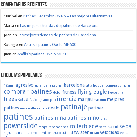
Comentarios recientes
Maribel
en
Patines Decathlon Oxelo – Las mejores alternativas
Marta
en
Las mejores tiendas de patines de Barcelona
Joan
en
Las mejores tiendas de patines de Barcelona
Rodrigo
en
Análisis patines Oxelo MF 500
Juan
en
Análisis patines Oxelo MF 500
Etiquetas populares
agresivo
barcelona
125mm
aprender a patinar
citty hopper
compra
comprar
comprar patines
flying eagle
fitness
dolor
freepatinar
inercia
freeskate
marjau
mejores
fusion
grand prix
maxxum
patinaje
patines
oxelo
patinar
mercadillo
online
patines
patines niña
patines niño
pies
powerslide
rollerblade
seba
salud
rampa
reparaciones
salto
twister
velocidad
segunda mano
slomo
tornillos
truco
tutorial
urban
venta