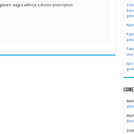
Cons
generic viagra without a doctor prescription
bara
gene
Nuev
Pati
peso
Pati
una 
Epic
grin
Come
Mari
alte
Mar
Bar
Joa