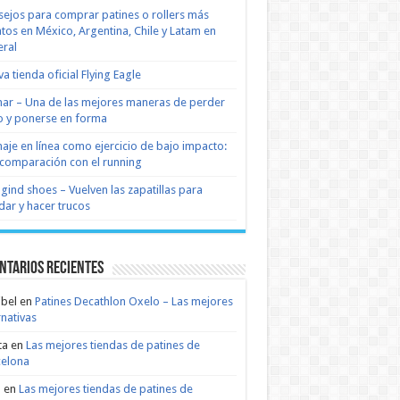
ejos para comprar patines o rollers más
tos en México, Argentina, Chile y Latam en
ral
a tienda oficial Flying Eagle
nar – Una de las mejores maneras de perder
 y ponerse en forma
naje en línea como ejercicio de bajo impacto:
comparación con el running
 gind shoes – Vuelven las zapatillas para
dar y hacer trucos
ntarios recientes
bel
en
Patines Decathlon Oxelo – Las mejores
rnativas
ta
en
Las mejores tiendas de patines de
celona
n
en
Las mejores tiendas de patines de