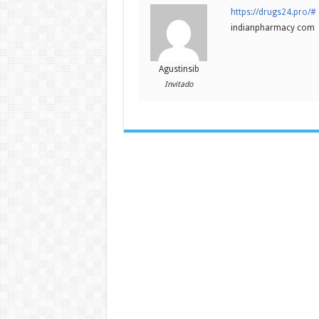
https://drugs24.pro/#
indianpharmacy com
Agustinsib
Invitado