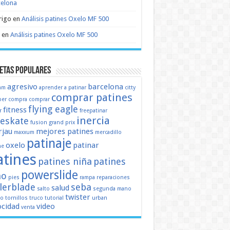
celona
rigo
en
Análisis patines Oxelo MF 500
en
Análisis patines Oxelo MF 500
etas populares
agresivo
barcelona
mm
aprender a patinar
citty
comprar patines
er
compra
comprar
flying eagle
fitness
r
freepatinar
inercia
eeskate
fusion
grand prix
jau
mejores patines
maxxum
mercadillo
patinaje
oxelo
patinar
ne
atines
patines niña
patines
powerslide
ño
pies
rampa
reparaciones
llerblade
seba
salud
salto
segunda mano
twister
mo
tornillos
truco
tutorial
urban
ocidad
video
venta