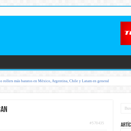
o rollers más baratos en México, Argentina, Chile y Latam en general
can
#570435
Artíc