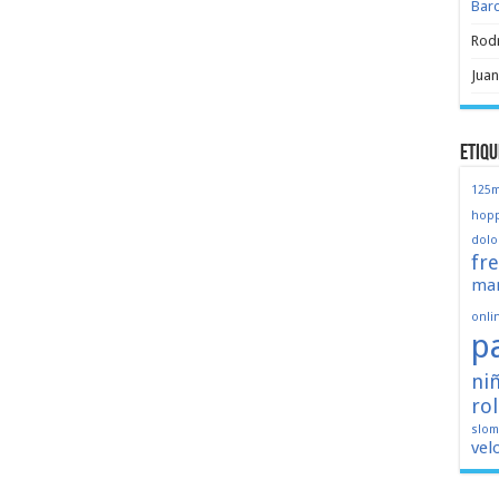
Bar
Rod
Juan
Etiqu
125
hopp
dolo
fr
mar
onli
p
ni
ro
slo
vel