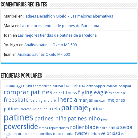
Comentarios recientes
Maribel
en
Patines Decathlon Oxelo – Las mejores alternativas
Marta
en
Las mejores tiendas de patines de Barcelona
Joan
en
Las mejores tiendas de patines de Barcelona
Rodrigo
en
Análisis patines Oxelo MF 500
Juan
en
Análisis patines Oxelo MF 500
Etiquetas populares
agresivo
barcelona
125mm
aprender a patinar
citty hopper
compra
comprar
comprar patines
flying eagle
fitness
dolor
freepatinar
inercia
freeskate
marjau
mejores
fusion
grand prix
maxxum
patinaje
patines
oxelo
patinar
mercadillo
online
patines
patines niña
patines niño
pies
powerslide
rollerblade
seba
salud
rampa
reparaciones
salto
twister
velocidad
segunda mano
slomo
tornillos
truco
tutorial
urban
venta