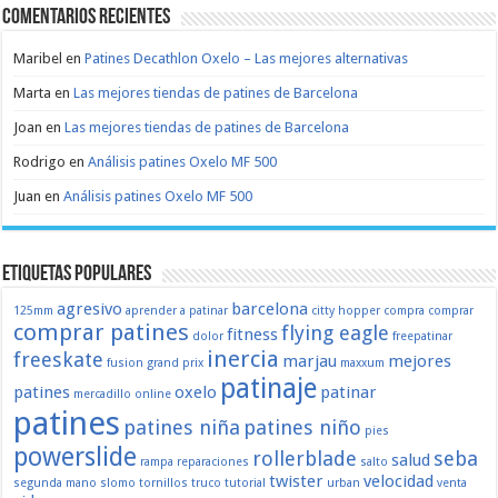
Comentarios recientes
Maribel
en
Patines Decathlon Oxelo – Las mejores alternativas
Marta
en
Las mejores tiendas de patines de Barcelona
Joan
en
Las mejores tiendas de patines de Barcelona
Rodrigo
en
Análisis patines Oxelo MF 500
Juan
en
Análisis patines Oxelo MF 500
Etiquetas populares
agresivo
barcelona
125mm
aprender a patinar
citty hopper
compra
comprar
comprar patines
flying eagle
fitness
dolor
freepatinar
inercia
freeskate
marjau
mejores
fusion
grand prix
maxxum
patinaje
patines
oxelo
patinar
mercadillo
online
patines
patines niña
patines niño
pies
powerslide
rollerblade
seba
salud
rampa
reparaciones
salto
twister
velocidad
segunda mano
slomo
tornillos
truco
tutorial
urban
venta