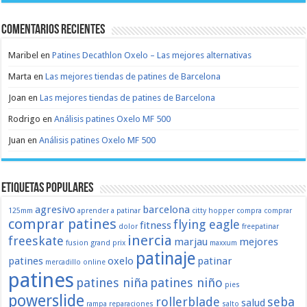
Comentarios recientes
Maribel
en
Patines Decathlon Oxelo – Las mejores alternativas
Marta
en
Las mejores tiendas de patines de Barcelona
Joan
en
Las mejores tiendas de patines de Barcelona
Rodrigo
en
Análisis patines Oxelo MF 500
Juan
en
Análisis patines Oxelo MF 500
Etiquetas populares
agresivo
barcelona
125mm
aprender a patinar
citty hopper
compra
comprar
comprar patines
flying eagle
fitness
dolor
freepatinar
inercia
freeskate
marjau
mejores
fusion
grand prix
maxxum
patinaje
patines
oxelo
patinar
mercadillo
online
patines
patines niña
patines niño
pies
powerslide
rollerblade
seba
salud
rampa
reparaciones
salto