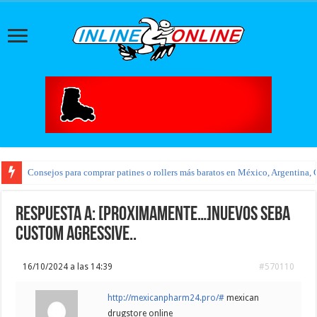
Consejos para comprar patines o rollers más baratos en México, Argentina, 
Respuesta a: [PROXIMAMENTE…]Nuevos Seba
custom agressive..
16/10/2024 a las 14:39
#570110
http://mexicanpharm24.pro/#
mexican
drugstore online