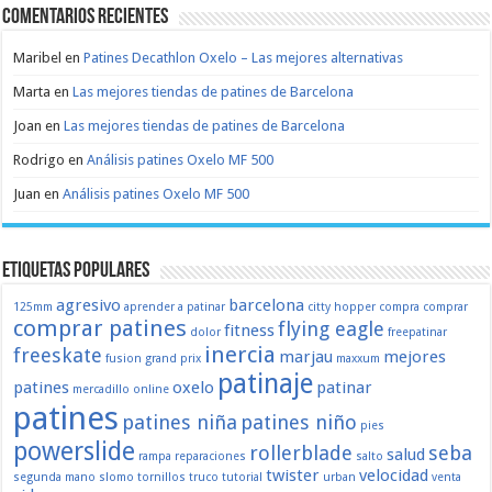
Comentarios recientes
Maribel
en
Patines Decathlon Oxelo – Las mejores alternativas
Marta
en
Las mejores tiendas de patines de Barcelona
Joan
en
Las mejores tiendas de patines de Barcelona
Rodrigo
en
Análisis patines Oxelo MF 500
Juan
en
Análisis patines Oxelo MF 500
Etiquetas populares
agresivo
barcelona
125mm
aprender a patinar
citty hopper
compra
comprar
comprar patines
flying eagle
fitness
dolor
freepatinar
inercia
freeskate
marjau
mejores
fusion
grand prix
maxxum
patinaje
patines
oxelo
patinar
mercadillo
online
patines
patines niña
patines niño
pies
powerslide
rollerblade
seba
salud
rampa
reparaciones
salto
twister
velocidad
segunda mano
slomo
tornillos
truco
tutorial
urban
venta