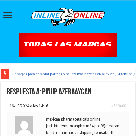
Consejos para comprar patines o rollers más baratos en México, Argentina, 
Respuesta a: pinup azerbaycan
16/10/2024 a las 14:16
#569600
mexican pharmaceuticals online
[url=http://mexicanpharm24.pro/#]mexican
border pharmacies shipping to usa[/url]