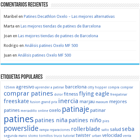
Comentarios recientes
Maribel
en
Patines Decathlon Oxelo – Las mejores alternativas
Marta
en
Las mejores tiendas de patines de Barcelona
Joan
en
Las mejores tiendas de patines de Barcelona
Rodrigo
en
Análisis patines Oxelo MF 500
Juan
en
Análisis patines Oxelo MF 500
Etiquetas populares
agresivo
barcelona
125mm
aprender a patinar
citty hopper
compra
comprar
comprar patines
flying eagle
fitness
dolor
freepatinar
inercia
freeskate
marjau
mejores
fusion
grand prix
maxxum
patinaje
patines
oxelo
patinar
mercadillo
online
patines
patines niña
patines niño
pies
powerslide
rollerblade
seba
salud
rampa
reparaciones
salto
twister
velocidad
segunda mano
slomo
tornillos
truco
tutorial
urban
venta