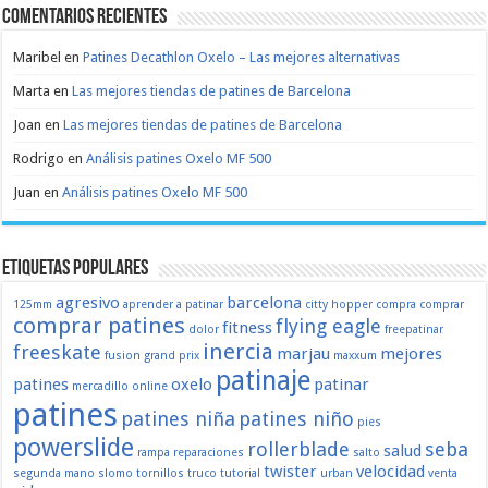
Comentarios recientes
Maribel
en
Patines Decathlon Oxelo – Las mejores alternativas
Marta
en
Las mejores tiendas de patines de Barcelona
Joan
en
Las mejores tiendas de patines de Barcelona
Rodrigo
en
Análisis patines Oxelo MF 500
Juan
en
Análisis patines Oxelo MF 500
Etiquetas populares
agresivo
barcelona
125mm
aprender a patinar
citty hopper
compra
comprar
comprar patines
flying eagle
fitness
dolor
freepatinar
inercia
freeskate
marjau
mejores
fusion
grand prix
maxxum
patinaje
patines
oxelo
patinar
mercadillo
online
patines
patines niña
patines niño
pies
powerslide
rollerblade
seba
salud
rampa
reparaciones
salto
twister
velocidad
segunda mano
slomo
tornillos
truco
tutorial
urban
venta