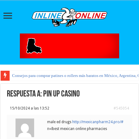
Consejos para comprar patines o rollers más baratos en México, Argentina, 
Respuesta a: pin up casino
15/10/2024 a las 13:52
#545054
male ed drugs
http://mexicanpharm24.pro/#
п»їbest mexican online pharmacies