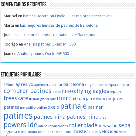
Comentarios recientes
Maribel
en
Patines Decathlon Oxelo – Las mejores alternativas
Marta
en
Las mejores tiendas de patines de Barcelona
Joan
en
Las mejores tiendas de patines de Barcelona
Rodrigo
en
Análisis patines Oxelo MF 500
Juan
en
Análisis patines Oxelo MF 500
Etiquetas populares
agresivo
barcelona
125mm
aprender a patinar
citty hopper
compra
comprar
comprar patines
flying eagle
fitness
dolor
freepatinar
inercia
freeskate
marjau
mejores
fusion
grand prix
maxxum
patinaje
patines
oxelo
patinar
mercadillo
online
patines
patines niña
patines niño
pies
powerslide
rollerblade
seba
salud
rampa
reparaciones
salto
twister
velocidad
segunda mano
slomo
tornillos
truco
tutorial
urban
venta