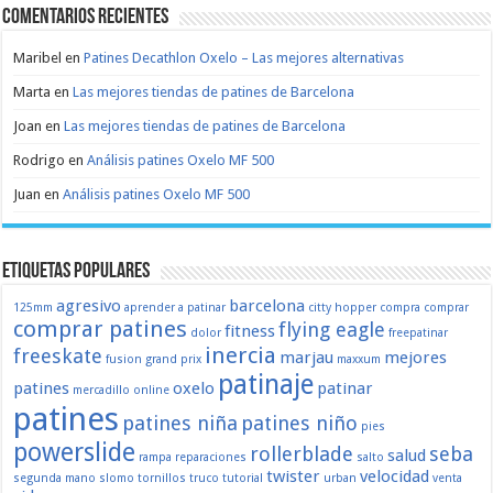
Comentarios recientes
Maribel
en
Patines Decathlon Oxelo – Las mejores alternativas
Marta
en
Las mejores tiendas de patines de Barcelona
Joan
en
Las mejores tiendas de patines de Barcelona
Rodrigo
en
Análisis patines Oxelo MF 500
Juan
en
Análisis patines Oxelo MF 500
Etiquetas populares
agresivo
barcelona
125mm
aprender a patinar
citty hopper
compra
comprar
comprar patines
flying eagle
fitness
dolor
freepatinar
inercia
freeskate
marjau
mejores
fusion
grand prix
maxxum
patinaje
patines
oxelo
patinar
mercadillo
online
patines
patines niña
patines niño
pies
powerslide
rollerblade
seba
salud
rampa
reparaciones
salto
twister
velocidad
segunda mano
slomo
tornillos
truco
tutorial
urban
venta