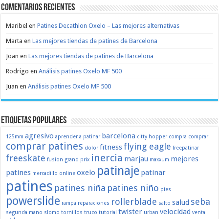
Comentarios recientes
Maribel
en
Patines Decathlon Oxelo – Las mejores alternativas
Marta
en
Las mejores tiendas de patines de Barcelona
Joan
en
Las mejores tiendas de patines de Barcelona
Rodrigo
en
Análisis patines Oxelo MF 500
Juan
en
Análisis patines Oxelo MF 500
Etiquetas populares
agresivo
barcelona
125mm
aprender a patinar
citty hopper
compra
comprar
comprar patines
flying eagle
fitness
dolor
freepatinar
inercia
freeskate
marjau
mejores
fusion
grand prix
maxxum
patinaje
patines
oxelo
patinar
mercadillo
online
patines
patines niña
patines niño
pies
powerslide
rollerblade
seba
salud
rampa
reparaciones
salto
twister
velocidad
segunda mano
slomo
tornillos
truco
tutorial
urban
venta