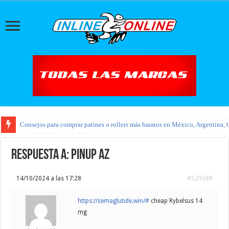
Consejos para comprar patines o rollers más baratos en México, Argentina, 
Respuesta a: pinup az
14/10/2024 a las 17:28
#529588
https://semaglutide.win/#
cheap Rybelsus 14
mg