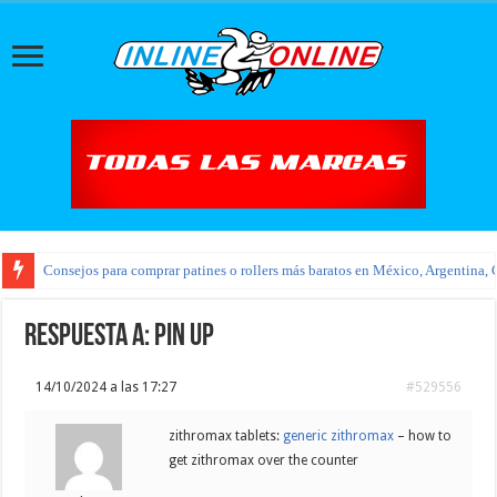
Consejos para comprar patines o rollers más baratos en México, Argentina, 
Respuesta a: pin up
14/10/2024 a las 17:27
#529556
zithromax tablets:
generic zithromax
– how to
get zithromax over the counter