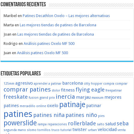
Comentarios recientes
Maribel
en
Patines Decathlon Oxelo – Las mejores alternativas
Marta
en
Las mejores tiendas de patines de Barcelona
Joan
en
Las mejores tiendas de patines de Barcelona
Rodrigo
en
Análisis patines Oxelo MF 500
Juan
en
Análisis patines Oxelo MF 500
Etiquetas populares
agresivo
barcelona
125mm
aprender a patinar
citty hopper
compra
comprar
comprar patines
flying eagle
fitness
dolor
freepatinar
inercia
freeskate
marjau
mejores
fusion
grand prix
maxxum
patinaje
patines
oxelo
patinar
mercadillo
online
patines
patines niña
patines niño
pies
powerslide
rollerblade
seba
salud
rampa
reparaciones
salto
twister
velocidad
segunda mano
slomo
tornillos
truco
tutorial
urban
venta