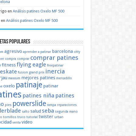
celona
rigo
en
Análisis patines Oxelo MF 500
en
Análisis patines Oxelo MF 500
etas populares
agresivo
barcelona
mm
aprender a patinar
citty
comprar patines
er
compra
comprar
flying eagle
fitness
r
freepatinar
inercia
eeskate
fusion
grand prix
jau
mejores patines
maxxum
mercadillo
patinaje
oxelo
patinar
ne
atines
patines niña
patines
powerslide
ño
pies
rampa
reparaciones
llerblade
seba
salud
salto
segunda mano
twister
mo
tornillos
truco
tutorial
urban
ocidad
video
venta