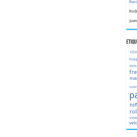
Bar
Rod
Juan
Etiqu
125
hopp
dolo
fr
mar
onli
p
ni
ro
slo
vel