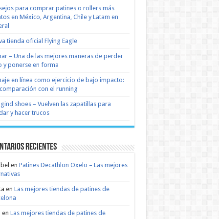
ejos para comprar patines o rollers más
tos en México, Argentina, Chile y Latam en
ral
a tienda oficial Flying Eagle
nar – Una de las mejores maneras de perder
 y ponerse en forma
naje en línea como ejercicio de bajo impacto:
comparación con el running
 gind shoes – Vuelven las zapatillas para
dar y hacer trucos
ntarios recientes
bel
en
Patines Decathlon Oxelo – Las mejores
rnativas
ta
en
Las mejores tiendas de patines de
celona
n
en
Las mejores tiendas de patines de