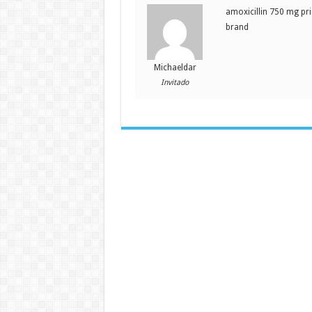
amoxicillin 750 mg pric
brand
Michaeldar
Invitado