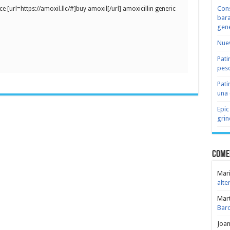
Cons
e [url=https://amoxil.llc/#]buy amoxil[/url] amoxicillin generic
bara
gene
Nuev
Pati
peso
Pati
una 
Epic
grin
Come
Mari
alte
Mar
Bar
Joa