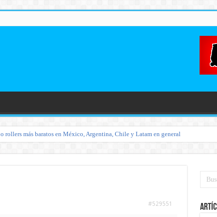
o rollers más baratos en México, Argentina, Chile y Latam en general
#529551
Artíc