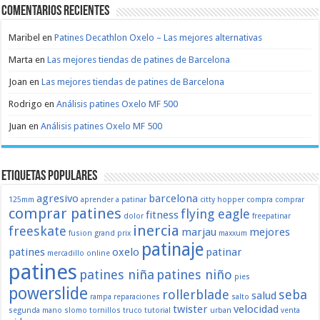
Comentarios recientes
Maribel
en
Patines Decathlon Oxelo – Las mejores alternativas
Marta
en
Las mejores tiendas de patines de Barcelona
Joan
en
Las mejores tiendas de patines de Barcelona
Rodrigo
en
Análisis patines Oxelo MF 500
Juan
en
Análisis patines Oxelo MF 500
Etiquetas populares
agresivo
barcelona
125mm
aprender a patinar
citty hopper
compra
comprar
comprar patines
flying eagle
fitness
dolor
freepatinar
inercia
freeskate
marjau
mejores
fusion
grand prix
maxxum
patinaje
patines
oxelo
patinar
mercadillo
online
patines
patines niña
patines niño
pies
powerslide
rollerblade
seba
salud
rampa
reparaciones
salto
twister
velocidad
segunda mano
slomo
tornillos
truco
tutorial
urban
venta