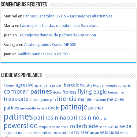
Comentarios recientes
Maribel
en
Patines Decathlon Oxelo – Las mejores alternativas
Marta
en
Las mejores tiendas de patines de Barcelona
Joan
en
Las mejores tiendas de patines de Barcelona
Rodrigo
en
Análisis patines Oxelo MF 500
Juan
en
Análisis patines Oxelo MF 500
Etiquetas populares
agresivo
barcelona
125mm
aprender a patinar
citty hopper
compra
comprar
comprar patines
flying eagle
fitness
dolor
freepatinar
inercia
freeskate
marjau
mejores
fusion
grand prix
maxxum
patinaje
patines
oxelo
patinar
mercadillo
online
patines
patines niña
patines niño
pies
powerslide
rollerblade
seba
salud
rampa
reparaciones
salto
twister
velocidad
segunda mano
slomo
tornillos
truco
tutorial
urban
venta