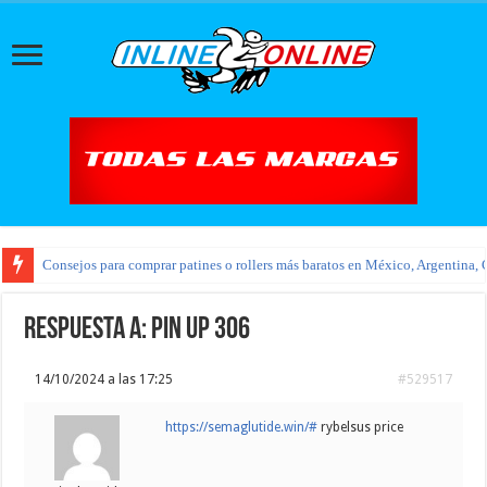
Consejos para comprar patines o rollers más baratos en México, Argentina, 
Respuesta a: pin up 306
14/10/2024 a las 17:25
#529517
https://semaglutide.win/#
rybelsus price