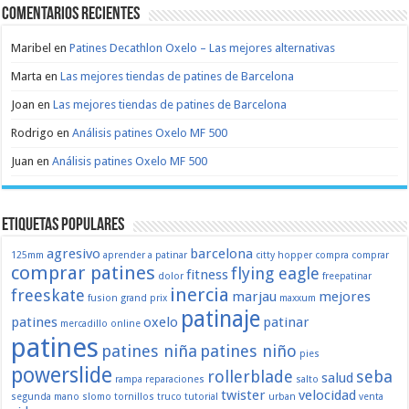
Comentarios recientes
Maribel
en
Patines Decathlon Oxelo – Las mejores alternativas
Marta
en
Las mejores tiendas de patines de Barcelona
Joan
en
Las mejores tiendas de patines de Barcelona
Rodrigo
en
Análisis patines Oxelo MF 500
Juan
en
Análisis patines Oxelo MF 500
Etiquetas populares
agresivo
barcelona
125mm
aprender a patinar
citty hopper
compra
comprar
comprar patines
flying eagle
fitness
dolor
freepatinar
inercia
freeskate
marjau
mejores
fusion
grand prix
maxxum
patinaje
patines
oxelo
patinar
mercadillo
online
patines
patines niña
patines niño
pies
powerslide
rollerblade
seba
salud
rampa
reparaciones
salto
twister
velocidad
segunda mano
slomo
tornillos
truco
tutorial
urban
venta