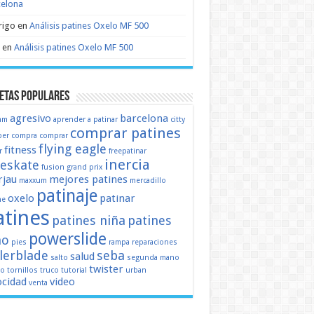
celona
rigo
en
Análisis patines Oxelo MF 500
en
Análisis patines Oxelo MF 500
etas populares
agresivo
barcelona
mm
aprender a patinar
citty
comprar patines
er
compra
comprar
flying eagle
fitness
r
freepatinar
inercia
eeskate
fusion
grand prix
jau
mejores patines
maxxum
mercadillo
patinaje
oxelo
patinar
ne
atines
patines niña
patines
powerslide
ño
pies
rampa
reparaciones
llerblade
seba
salud
salto
segunda mano
twister
mo
tornillos
truco
tutorial
urban
ocidad
video
venta