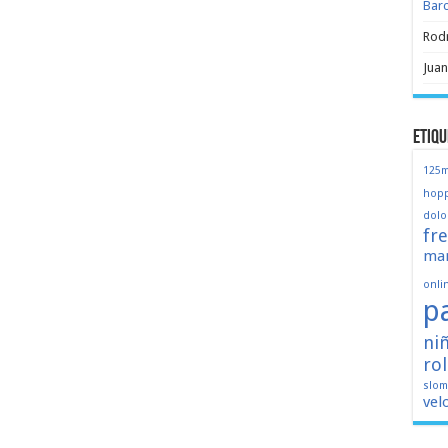
Bar
Rod
Juan
Etiqu
125
hopp
dolo
fr
mar
onli
p
ni
ro
slo
vel