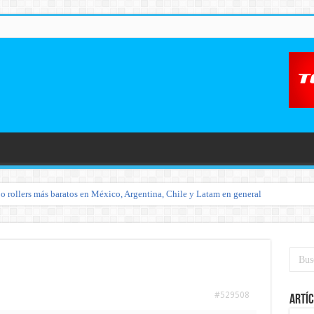
o rollers más baratos en México, Argentina, Chile y Latam en general
#529508
Artíc