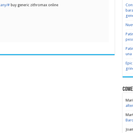
Cons
pany/#
buy generic zithromax online
bara
gene
Nuev
Pati
peso
Pati
una 
Epic
grin
Come
Mari
alte
Mar
Bar
Joa