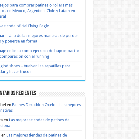
ejos para comprar patines o rollers más
tos en México, Argentina, Chile y Latam en
ral
a tienda oficial Flying Eagle
nar – Una de las mejores maneras de perder
 y ponerse en forma
naje en línea como ejercicio de bajo impacto:
comparación con el running
 gind shoes – Vuelven las zapatillas para
dar y hacer trucos
ntarios recientes
bel
en
Patines Decathlon Oxelo – Las mejores
rnativas
ta
en
Las mejores tiendas de patines de
celona
n
en
Las mejores tiendas de patines de