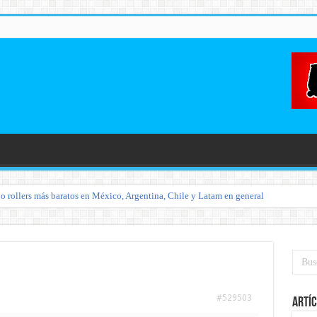
o rollers más baratos en México, Argentina, Chile y Latam en general
#529503
Artíc