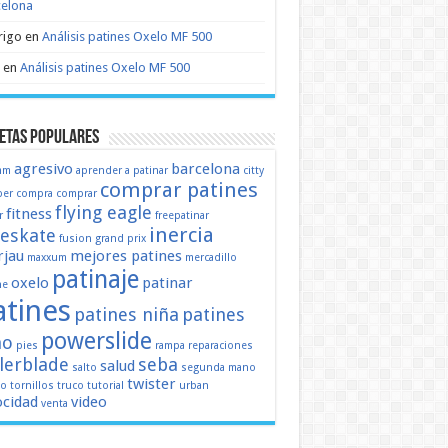
celona
rigo
en
Análisis patines Oxelo MF 500
en
Análisis patines Oxelo MF 500
etas populares
agresivo
barcelona
mm
aprender a patinar
citty
comprar patines
er
compra
comprar
flying eagle
fitness
r
freepatinar
inercia
eeskate
fusion
grand prix
jau
mejores patines
maxxum
mercadillo
patinaje
oxelo
patinar
ne
atines
patines niña
patines
powerslide
ño
pies
rampa
reparaciones
llerblade
seba
salud
salto
segunda mano
twister
mo
tornillos
truco
tutorial
urban
ocidad
video
venta