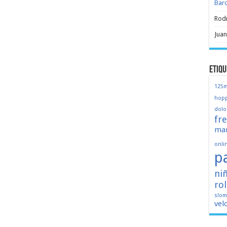
Bar
Rod
Juan
Etiqu
125
hopp
dolo
fr
mar
onli
p
ni
ro
slo
vel