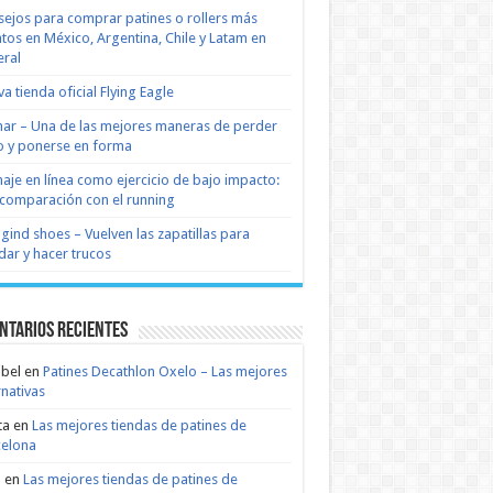
ejos para comprar patines o rollers más
tos en México, Argentina, Chile y Latam en
ral
a tienda oficial Flying Eagle
nar – Una de las mejores maneras de perder
 y ponerse en forma
naje en línea como ejercicio de bajo impacto:
comparación con el running
 gind shoes – Vuelven las zapatillas para
dar y hacer trucos
ntarios recientes
bel
en
Patines Decathlon Oxelo – Las mejores
rnativas
ta
en
Las mejores tiendas de patines de
celona
n
en
Las mejores tiendas de patines de