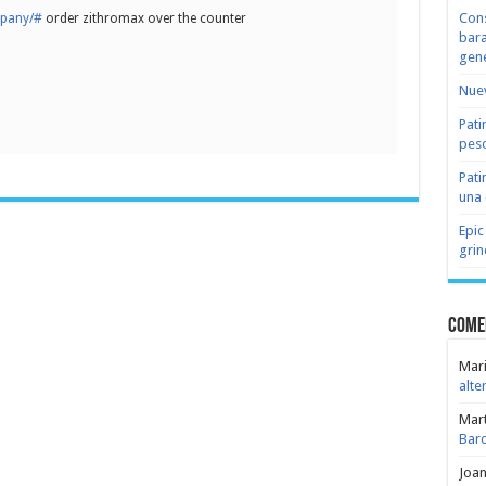
Cons
mpany/#
order zithromax over the counter
bara
gene
Nuev
Pati
peso
Pati
una 
Epic
grin
Come
Mari
alte
Mar
Bar
Joa