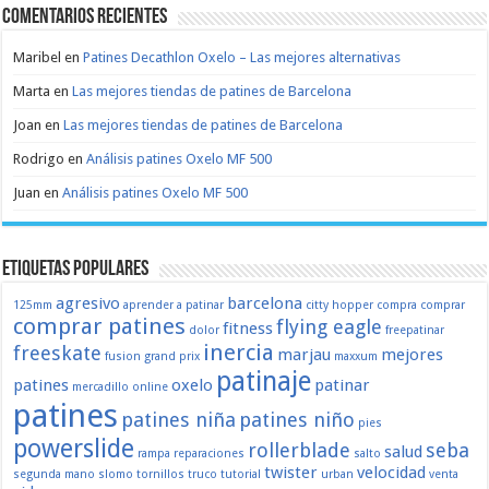
Comentarios recientes
Maribel
en
Patines Decathlon Oxelo – Las mejores alternativas
Marta
en
Las mejores tiendas de patines de Barcelona
Joan
en
Las mejores tiendas de patines de Barcelona
Rodrigo
en
Análisis patines Oxelo MF 500
Juan
en
Análisis patines Oxelo MF 500
Etiquetas populares
agresivo
barcelona
125mm
aprender a patinar
citty hopper
compra
comprar
comprar patines
flying eagle
fitness
dolor
freepatinar
inercia
freeskate
marjau
mejores
fusion
grand prix
maxxum
patinaje
patines
oxelo
patinar
mercadillo
online
patines
patines niña
patines niño
pies
powerslide
rollerblade
seba
salud
rampa
reparaciones
salto
twister
velocidad
segunda mano
slomo
tornillos
truco
tutorial
urban
venta