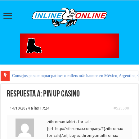
Consejos para comprar patines o rollers más baratos en México, Argentina, 
Respuesta a: pin up casino
14/10/2024 a las 17:24
#529500
zithromax tablets for sale
[url=http://zithromax.company/#]zithromax
for sale[/url] buy azithromycin zithromax