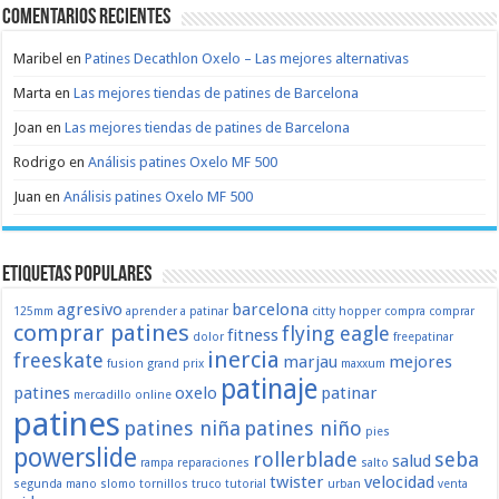
Comentarios recientes
Maribel
en
Patines Decathlon Oxelo – Las mejores alternativas
Marta
en
Las mejores tiendas de patines de Barcelona
Joan
en
Las mejores tiendas de patines de Barcelona
Rodrigo
en
Análisis patines Oxelo MF 500
Juan
en
Análisis patines Oxelo MF 500
Etiquetas populares
agresivo
barcelona
125mm
aprender a patinar
citty hopper
compra
comprar
comprar patines
flying eagle
fitness
dolor
freepatinar
inercia
freeskate
marjau
mejores
fusion
grand prix
maxxum
patinaje
patines
oxelo
patinar
mercadillo
online
patines
patines niña
patines niño
pies
powerslide
rollerblade
seba
salud
rampa
reparaciones
salto
twister
velocidad
segunda mano
slomo
tornillos
truco
tutorial
urban
venta