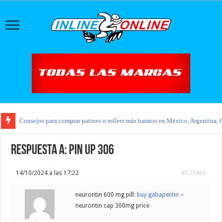
Consejos para comprar patines o rollers más baratos en México, Argentina, 
Respuesta a: pin up 306
14/10/2024 a las 17:22
#529462
neurontin 600 mg pill:
buy gabapentin
–
neurontin cap 300mg price