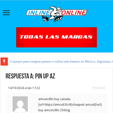
Consejos para comprar patines o rollers más baratos en México, Argentina, 
Respuesta a: pin up az
14/10/2024 a las 17:22
#529458
amoxicillin buy canada
[url=https://amoxil.llc/#]cheapest amoxil[/url]
buy amoxicillin 250mg