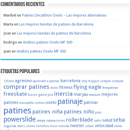
Comentarios recientes
Maribel
en
Patines Decathlon Oxelo – Las mejores alternativas
Marta
en
Las mejores tiendas de patines de Barcelona
Joan
en
Las mejores tiendas de patines de Barcelona
Rodrigo
en
Análisis patines Oxelo MF 500
Juan
en
Análisis patines Oxelo MF 500
Etiquetas populares
agresivo
barcelona
125mm
aprender a patinar
citty hopper
compra
comprar
comprar patines
flying eagle
fitness
dolor
freepatinar
inercia
freeskate
marjau
mejores
fusion
grand prix
maxxum
patinaje
patines
oxelo
patinar
mercadillo
online
patines
patines niña
patines niño
pies
powerslide
rollerblade
seba
salud
rampa
reparaciones
salto
twister
velocidad
segunda mano
slomo
tornillos
truco
tutorial
urban
venta