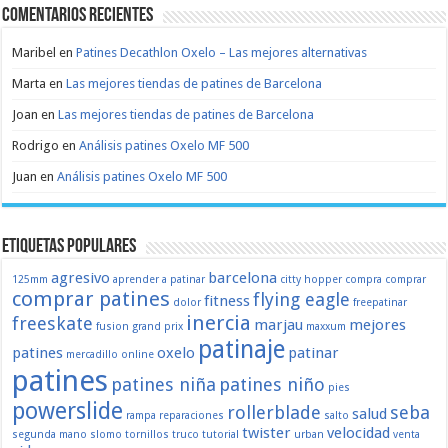
Comentarios recientes
Maribel
en
Patines Decathlon Oxelo – Las mejores alternativas
Marta
en
Las mejores tiendas de patines de Barcelona
Joan
en
Las mejores tiendas de patines de Barcelona
Rodrigo
en
Análisis patines Oxelo MF 500
Juan
en
Análisis patines Oxelo MF 500
Etiquetas populares
agresivo
barcelona
125mm
aprender a patinar
citty hopper
compra
comprar
comprar patines
flying eagle
fitness
dolor
freepatinar
inercia
freeskate
marjau
mejores
fusion
grand prix
maxxum
patinaje
patines
oxelo
patinar
mercadillo
online
patines
patines niña
patines niño
pies
powerslide
rollerblade
seba
salud
rampa
reparaciones
salto
twister
velocidad
segunda mano
slomo
tornillos
truco
tutorial
urban
venta