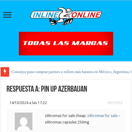
Consejos para comprar patines o rollers más baratos en México, Argentina, 
Respuesta a: pin up azerbaijan
14/10/2024 a las 17:22
#529453
zithromax for sale cheap:
zithromax for sale
–
zithromax capsules 250mg