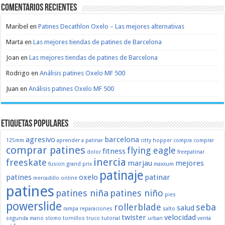
Comentarios recientes
Maribel
en
Patines Decathlon Oxelo – Las mejores alternativas
Marta
en
Las mejores tiendas de patines de Barcelona
Joan
en
Las mejores tiendas de patines de Barcelona
Rodrigo
en
Análisis patines Oxelo MF 500
Juan
en
Análisis patines Oxelo MF 500
Etiquetas populares
agresivo
barcelona
125mm
aprender a patinar
citty hopper
compra
comprar
comprar patines
flying eagle
fitness
dolor
freepatinar
inercia
freeskate
marjau
mejores
fusion
grand prix
maxxum
patinaje
patines
oxelo
patinar
mercadillo
online
patines
patines niña
patines niño
pies
powerslide
rollerblade
seba
salud
rampa
reparaciones
salto
twister
velocidad
segunda mano
slomo
tornillos
truco
tutorial
urban
venta