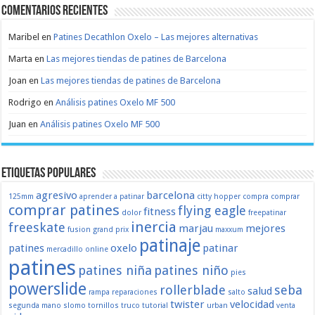
Comentarios recientes
Maribel
en
Patines Decathlon Oxelo – Las mejores alternativas
Marta
en
Las mejores tiendas de patines de Barcelona
Joan
en
Las mejores tiendas de patines de Barcelona
Rodrigo
en
Análisis patines Oxelo MF 500
Juan
en
Análisis patines Oxelo MF 500
Etiquetas populares
agresivo
barcelona
125mm
aprender a patinar
citty hopper
compra
comprar
comprar patines
flying eagle
fitness
dolor
freepatinar
inercia
freeskate
marjau
mejores
fusion
grand prix
maxxum
patinaje
patines
oxelo
patinar
mercadillo
online
patines
patines niña
patines niño
pies
powerslide
rollerblade
seba
salud
rampa
reparaciones
salto
twister
velocidad
segunda mano
slomo
tornillos
truco
tutorial
urban
venta