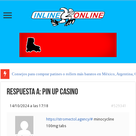
Consejos para comprar patines o rollers más baratos en México, Argentina, 
Respuesta a: pin up casino
14/10/2024 a las 17:18
#529341
https://stromectol.agency/#
minocycline
100mg tabs