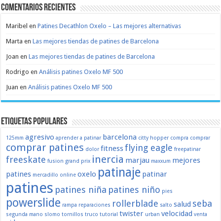
Comentarios recientes
Maribel
en
Patines Decathlon Oxelo – Las mejores alternativas
Marta
en
Las mejores tiendas de patines de Barcelona
Joan
en
Las mejores tiendas de patines de Barcelona
Rodrigo
en
Análisis patines Oxelo MF 500
Juan
en
Análisis patines Oxelo MF 500
Etiquetas populares
agresivo
barcelona
125mm
aprender a patinar
citty hopper
compra
comprar
comprar patines
flying eagle
fitness
dolor
freepatinar
inercia
freeskate
marjau
mejores
fusion
grand prix
maxxum
patinaje
patines
oxelo
patinar
mercadillo
online
patines
patines niña
patines niño
pies
powerslide
rollerblade
seba
salud
rampa
reparaciones
salto
twister
velocidad
segunda mano
slomo
tornillos
truco
tutorial
urban
venta