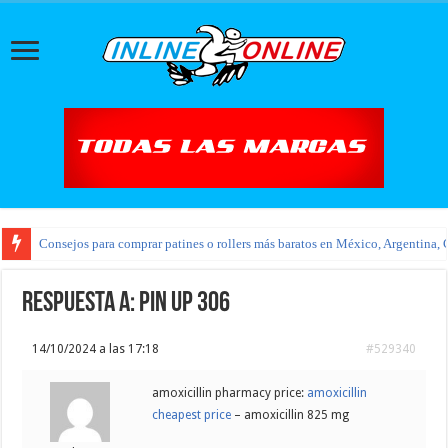
Consejos para comprar patines o rollers más baratos en México, Argentina, 
Respuesta a: pin up 306
14/10/2024 a las 17:18
#529340
amoxicillin pharmacy price:
amoxicillin
cheapest price
– amoxicillin 825 mg