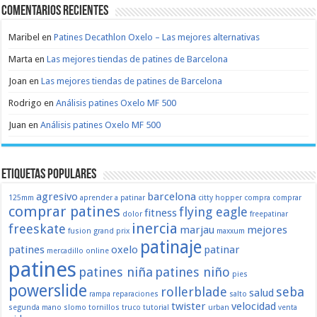
Comentarios recientes
Maribel
en
Patines Decathlon Oxelo – Las mejores alternativas
Marta
en
Las mejores tiendas de patines de Barcelona
Joan
en
Las mejores tiendas de patines de Barcelona
Rodrigo
en
Análisis patines Oxelo MF 500
Juan
en
Análisis patines Oxelo MF 500
Etiquetas populares
agresivo
barcelona
125mm
aprender a patinar
citty hopper
compra
comprar
comprar patines
flying eagle
fitness
dolor
freepatinar
inercia
freeskate
marjau
mejores
fusion
grand prix
maxxum
patinaje
patines
oxelo
patinar
mercadillo
online
patines
patines niña
patines niño
pies
powerslide
rollerblade
seba
salud
rampa
reparaciones
salto
twister
velocidad
segunda mano
slomo
tornillos
truco
tutorial
urban
venta