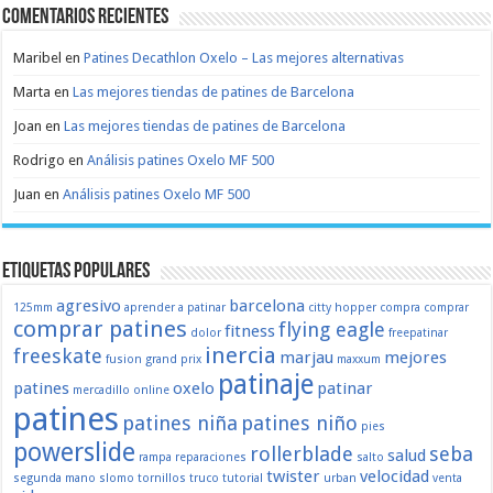
Comentarios recientes
Maribel
en
Patines Decathlon Oxelo – Las mejores alternativas
Marta
en
Las mejores tiendas de patines de Barcelona
Joan
en
Las mejores tiendas de patines de Barcelona
Rodrigo
en
Análisis patines Oxelo MF 500
Juan
en
Análisis patines Oxelo MF 500
Etiquetas populares
agresivo
barcelona
125mm
aprender a patinar
citty hopper
compra
comprar
comprar patines
flying eagle
fitness
dolor
freepatinar
inercia
freeskate
marjau
mejores
fusion
grand prix
maxxum
patinaje
patines
oxelo
patinar
mercadillo
online
patines
patines niña
patines niño
pies
powerslide
rollerblade
seba
salud
rampa
reparaciones
salto
twister
velocidad
segunda mano
slomo
tornillos
truco
tutorial
urban
venta