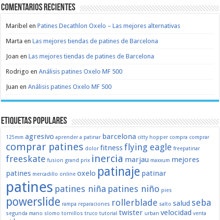
Comentarios recientes
Maribel
en
Patines Decathlon Oxelo – Las mejores alternativas
Marta
en
Las mejores tiendas de patines de Barcelona
Joan
en
Las mejores tiendas de patines de Barcelona
Rodrigo
en
Análisis patines Oxelo MF 500
Juan
en
Análisis patines Oxelo MF 500
Etiquetas populares
agresivo
barcelona
125mm
aprender a patinar
citty hopper
compra
comprar
comprar patines
flying eagle
fitness
dolor
freepatinar
inercia
freeskate
marjau
mejores
fusion
grand prix
maxxum
patinaje
patines
oxelo
patinar
mercadillo
online
patines
patines niña
patines niño
pies
powerslide
rollerblade
seba
salud
rampa
reparaciones
salto
twister
velocidad
segunda mano
slomo
tornillos
truco
tutorial
urban
venta