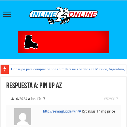
Consejos para comprar patines o rollers más baratos en México, Argentina, 
Respuesta a: pin up az
14/10/2024 a las 17:17
#529317
http://semaglutide.win/#
Rybelsus 14 mg price