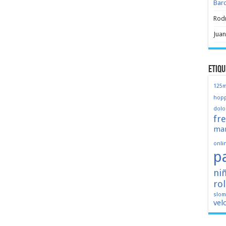
Bar
Rod
Juan
Etiqu
125
hopp
dolo
fr
mar
onli
p
ni
ro
slo
vel