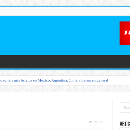
o rollers más baratos en México, Argentina, Chile y Latam en general
#529316
Artíc