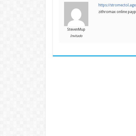
https://stromectol.ag
zithromax online payp
StevenMup
Invitado