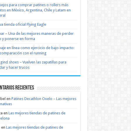
ejos para comprar patines o rollers más
tos en México, Argentina, Chile y Latam en
ral
a tienda oficial Flying Eagle
nar – Una de las mejores maneras de perder
 y ponerse en forma
naje en línea como ejercicio de bajo impacto:
comparación con el running
 gind shoes – Vuelven las zapatillas para
dar y hacer trucos
ntarios recientes
bel
en
Patines Decathlon Oxelo – Las mejores
rnativas
ta
en
Las mejores tiendas de patines de
celona
n
en
Las mejores tiendas de patines de