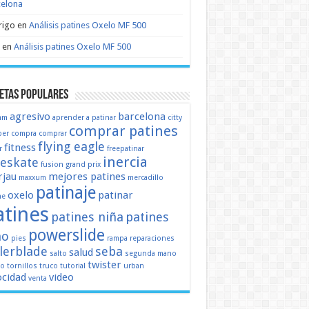
celona
rigo
en
Análisis patines Oxelo MF 500
en
Análisis patines Oxelo MF 500
etas populares
agresivo
barcelona
mm
aprender a patinar
citty
comprar patines
er
compra
comprar
flying eagle
fitness
r
freepatinar
inercia
eeskate
fusion
grand prix
jau
mejores patines
maxxum
mercadillo
patinaje
oxelo
patinar
ne
atines
patines niña
patines
powerslide
ño
pies
rampa
reparaciones
llerblade
seba
salud
salto
segunda mano
twister
mo
tornillos
truco
tutorial
urban
ocidad
video
venta