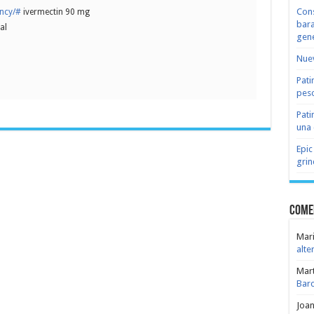
Cons
ency/#
ivermectin 90 mg
bara
al
gene
Nuev
Pati
peso
Pati
una 
Epic
grin
Come
Mari
alte
Mar
Bar
Joa