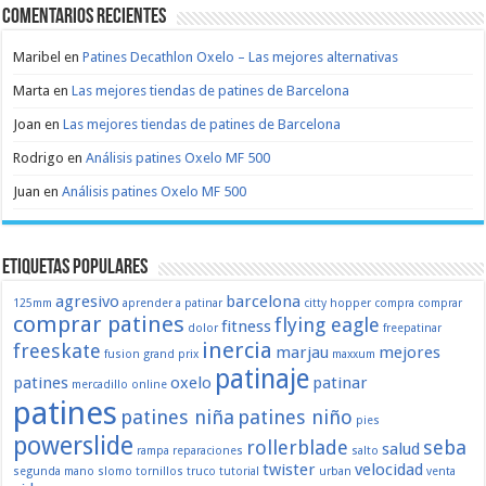
Comentarios recientes
Maribel
en
Patines Decathlon Oxelo – Las mejores alternativas
Marta
en
Las mejores tiendas de patines de Barcelona
Joan
en
Las mejores tiendas de patines de Barcelona
Rodrigo
en
Análisis patines Oxelo MF 500
Juan
en
Análisis patines Oxelo MF 500
Etiquetas populares
agresivo
barcelona
125mm
aprender a patinar
citty hopper
compra
comprar
comprar patines
flying eagle
fitness
dolor
freepatinar
inercia
freeskate
marjau
mejores
fusion
grand prix
maxxum
patinaje
patines
oxelo
patinar
mercadillo
online
patines
patines niña
patines niño
pies
powerslide
rollerblade
seba
salud
rampa
reparaciones
salto
twister
velocidad
segunda mano
slomo
tornillos
truco
tutorial
urban
venta