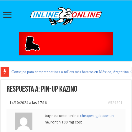
Consejos para comprar patines o rollers más baratos en México, Argentina, 
Respuesta a: pin-up kazino
14/10/2024 a las 17:16
#529301
buy neurontin online:
cheapest gabapentin
–
neurontin 100 mg cost