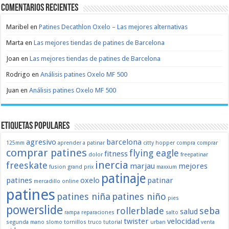
Comentarios recientes
Maribel
en
Patines Decathlon Oxelo – Las mejores alternativas
Marta
en
Las mejores tiendas de patines de Barcelona
Joan
en
Las mejores tiendas de patines de Barcelona
Rodrigo
en
Análisis patines Oxelo MF 500
Juan
en
Análisis patines Oxelo MF 500
Etiquetas populares
agresivo
barcelona
125mm
aprender a patinar
citty hopper
compra
comprar
comprar patines
flying eagle
fitness
dolor
freepatinar
inercia
freeskate
marjau
mejores
fusion
grand prix
maxxum
patinaje
patines
oxelo
patinar
mercadillo
online
patines
patines niña
patines niño
pies
powerslide
rollerblade
seba
salud
rampa
reparaciones
salto
twister
velocidad
segunda mano
slomo
tornillos
truco
tutorial
urban
venta