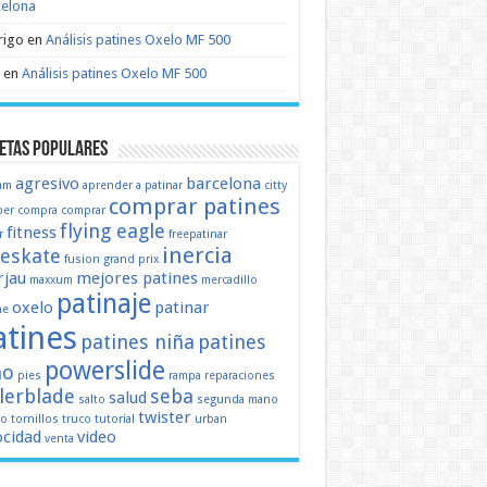
celona
rigo
en
Análisis patines Oxelo MF 500
en
Análisis patines Oxelo MF 500
etas populares
agresivo
barcelona
mm
aprender a patinar
citty
comprar patines
er
compra
comprar
flying eagle
fitness
r
freepatinar
inercia
eeskate
fusion
grand prix
jau
mejores patines
maxxum
mercadillo
patinaje
oxelo
patinar
ne
atines
patines niña
patines
powerslide
ño
pies
rampa
reparaciones
llerblade
seba
salud
salto
segunda mano
twister
mo
tornillos
truco
tutorial
urban
ocidad
video
venta