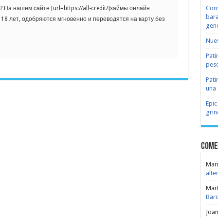
Cons
На нашем сайте [url=https://all-credit/]займы онлайн
bara
 с 18 лет, одобряются мгновенно и переводятся на карту без
gene
Nuev
Pati
peso
Pati
una 
Epic
grin
Come
Mari
alte
Mar
Bar
Joa