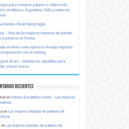
ejos para comprar patines o rollers más
tos en México, Argentina, Chile y Latam en
ral
a tienda oficial Flying Eagle
nar – Una de las mejores maneras de perder
 y ponerse en forma
naje en línea como ejercicio de bajo impacto:
comparación con el running
 gind shoes – Vuelven las zapatillas para
dar y hacer trucos
ntarios recientes
bel
en
Patines Decathlon Oxelo – Las mejores
rnativas
ta
en
Las mejores tiendas de patines de
celona
n
en
Las mejores tiendas de patines de