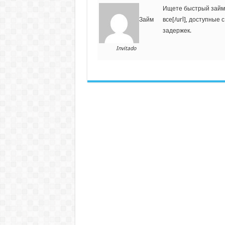
Ищете быстрый займ? 
все[/url], доступные
Займ
задержек.
Invitado