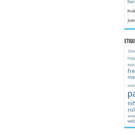
Bar
Rod
Juan
Etiqu
125
hopp
dolo
fr
mar
onli
p
ni
ro
slo
vel