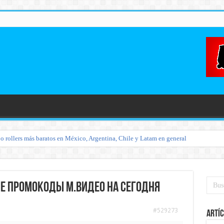
o rollers más baratos en México, Argentina, Chile y Latam en general
ые промокоды М.Видео на сегодня
#529273
Artíc